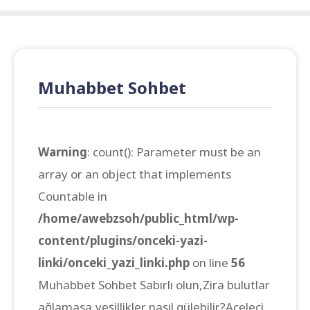
Muhabbet Sohbet
Warning
: count(): Parameter must be an
array or an object that implements
Countable in
/home/awebzsoh/public_html/wp-
content/plugins/onceki-yazi-
linki/onceki_yazi_linki.php
on line
56
Muhabbet Sohbet Sabırlı olun,Zira bulutlar
ağlamasa,yeşillikler nasıl gülebilir?Aceleci