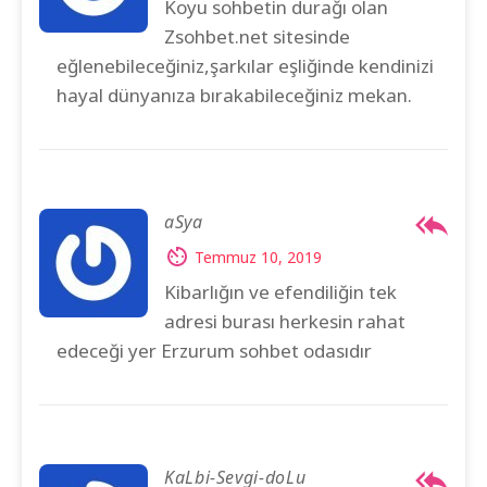
Koyu sohbetin durağı olan
Zsohbet.net sitesinde
eğlenebileceğiniz,şarkılar eşliğinde kendinizi
hayal dünyanıza bırakabileceğiniz mekan.
aSya
Temmuz 10, 2019
Kibarlığın ve efendiliğin tek
adresi burası herkesin rahat
edeceği yer Erzurum sohbet odasıdır
KaLbi-Sevgi-doLu