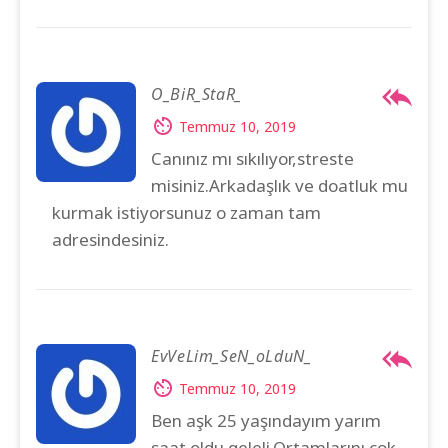
O_BiR_StaR_
Temmuz 10, 2019
Canınız mı sıkılıyor,streste
misiniz.Arkadaşlık ve doatluk mu
kurmak istiyorsunuz o zaman tam
adresindesiniz.
EvVeLim_SeN_oLduN_
Temmuz 10, 2019
Ben aşk 25 yaşındayım yarım
saat oldu geleli.Ortamlarını cok