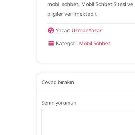
mobil sohbet, Mobil Sohbet Sitesi ve 
bilgiler verilmektedir.
Yazar:
UzmanYazar
Kategori:
Mobil Sohbet
Cevap bırakın
Senin yorumun