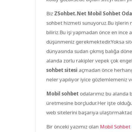
Biz
ZSohbet.Net Mobil Sohbet Odal
sohbet hizmeti sunuyoruz.Bu işlerin n
biliriz.Bu işi yapmadan önce en ince
düşünmeniz gerekmektedir.Yoksa site
dünyasında sudan çıkmış balığa dön
alanda zorlu rakipler vepek çok engel
sohbet sitesi
açmadan önce herhangi 
neler yapılıyor iyice gözlemlemeniz v
Mobil sohbet
odalarımız bu alanda baş
üretmesine borçludur.Her işte olduğu g
web sitelerini başarıya ulaştırmaktadı
Bir önceki yazımız olan
Mobil Sohbet S