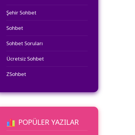
Şehir Sohbet
Sohbet
Sohbet Soruları
Ücretsiz Sohbet
ZSohbet
POPÜLER YAZILAR