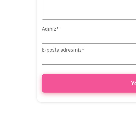
Adınız
*
E-posta adresiniz
*