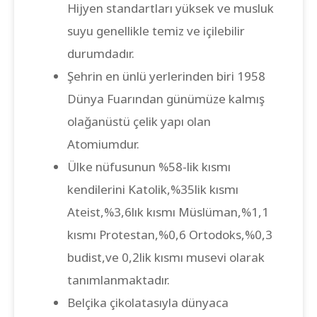
Hijyen standartları yüksek ve musluk
suyu genellikle temiz ve içilebilir
durumdadır.
Şehrin en ünlü yerlerinden biri 1958
Dünya Fuarından günümüze kalmış
olağanüstü çelik yapı olan
Atomiumdur.
Ülke nüfusunun %58-lik kısmı
kendilerini Katolik,%35lik kısmı
Ateist,%3,6lık kısmı Müslüman,%1,1
kısmı Protestan,%0,6 Ortodoks,%0,3
budist,ve 0,2lik kısmı musevi olarak
tanımlanmaktadır.
Belçika çikolatasıyla dünyaca