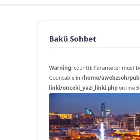
Bakü Sohbet
Warning
: count(): Parameter must b
Countable in
/home/awebzsoh/publi
linki/onceki_yazi_linki.php
on line
5