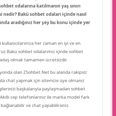
sohbet odalarına katılmanın yaş sınırı
i nedir? Bakü sohbet odaları içinde nasıl
ında aradığınız her şey bu konu içinde yer
i kullanıcılarımza her zaman en iyi ve en
oruz.Bakü sohbet odalarımız içinde sohbet
kadaş olmak tamamen ücretsizdir.
isyonda olan ZSohbet.Net bu alanda rakipsiz
ızda chat yapmak için sitemize üye olmanız
ilerinizi başkalarıyla paylaşmadan sohbet
kıllı cep telefonlarınız ile marka model fark
ağlanabilir ve chat yapabilirsiniz.