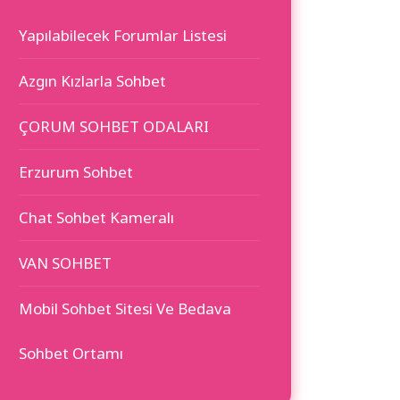
Yapılabilecek Forumlar Listesi
Azgın Kızlarla Sohbet
ÇORUM SOHBET ODALARI
Erzurum Sohbet
Chat Sohbet Kameralı
VAN SOHBET
Mobil Sohbet Sitesi Ve Bedava
Sohbet Ortamı