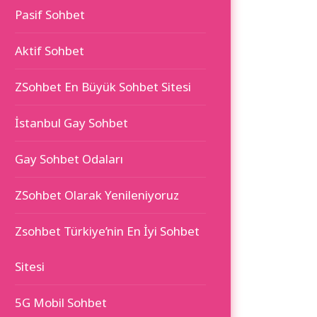
Pasif Sohbet
Aktif Sohbet
ZSohbet En Büyük Sohbet Sitesi
İstanbul Gay Sohbet
Gay Sohbet Odaları
ZSohbet Olarak Yenileniyoruz
Zsohbet Türkiye’nin En İyi Sohbet
Sitesi
5G Mobil Sohbet