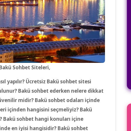
akü Sohbet Siteleri,
l yapılır? Ücretsiz Bakü sohbet sitesi
bulunur? Bakü sohbet ederken nelere dikkat
üvenilir midir? Bakü sohbet odaları içinde
leri içinden hangisini seçmeliyiz? Bakü
r? Bakü sohbet hangi konuları içine
inde en iyisi hangisidir? Bakü sohbet