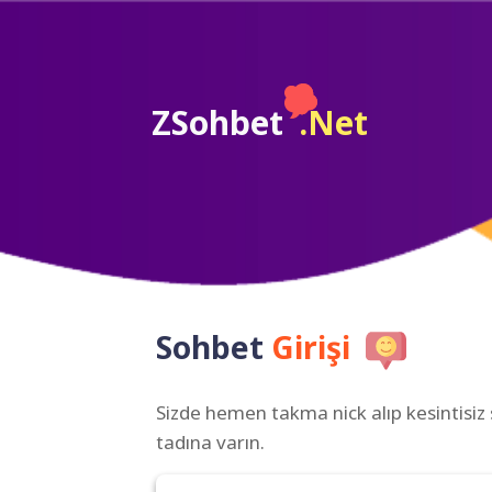
ZSohbet
.Net
Sohbet
Girişi
Sizde hemen takma nick alıp kesintisiz
tadına varın.