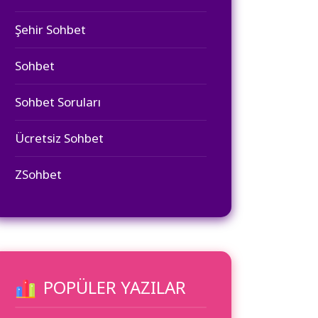
Şehir Sohbet
Sohbet
Sohbet Soruları
Ücretsiz Sohbet
ZSohbet
POPÜLER YAZILAR