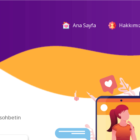
Menu
Ana Sayfa
Hakkımı
 sohbetin