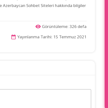
 Azerbaycan Sohbet Siteleri hakkında bilgiler
Görüntüleme: 326 defa
Yayınlanma Tarihi: 15 Temmuz 2021