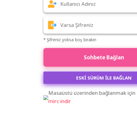
* Şifreniz yoksa boş bırakın
Sohbete Bağlan
ESKİ SÜRÜM İLE BAĞLAN
Masaüstü üzerinden bağlanmak için
mirc indir