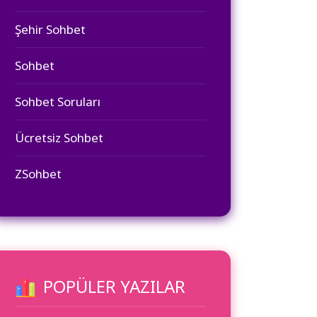
Şehir Sohbet
Sohbet
Sohbet Soruları
Ücretsiz Sohbet
ZSohbet
POPÜLER YAZILAR