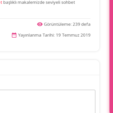
et
başlıklı makalemizde seviyeli sohbet
Görüntüleme: 239 defa
Yayınlanma Tarihi: 19 Temmuz 2019