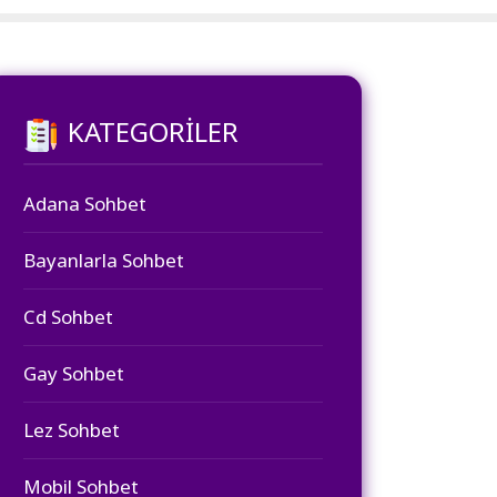
KATEGORILER
Adana Sohbet
Bayanlarla Sohbet
Cd Sohbet
Gay Sohbet
Lez Sohbet
Mobil Sohbet