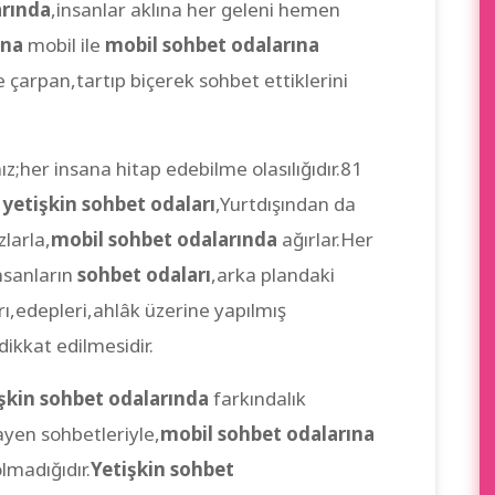
arında
,insanlar aklına her geleni hemen
ına
mobil ile
mobil sohbet odalarına
 çarpan,tartıp biçerek sohbet ettiklerini
;her insana hitap edebilme olasılığıdır.81
n
yetişkin sohbet odaları
,Yurtdışından da
zlarla,
mobil sohbet odalarında
ağırlar.Her
insanların
sohbet odaları
,arka plandaki
rı,edepleri,ahlâk üzerine yapılmış
ikkat edilmesidir.
şkin sohbet odalarında
farkındalık
ayen sohbetleriyle,
mobil sohbet odalarına
lmadığıdır.
Yetişkin sohbet