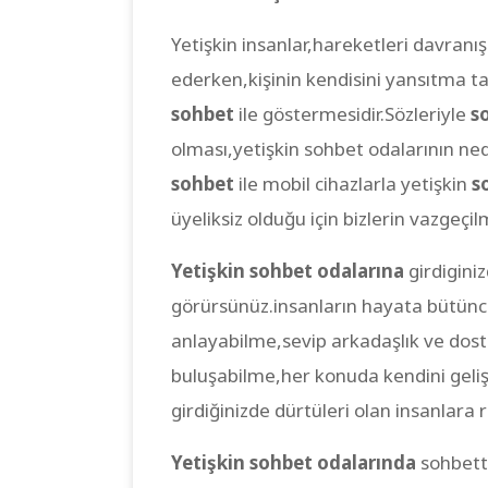
Yetişkin insanlar,hareketleri davranış
ederken,kişinin kendisini yansıtma tar
sohbet
ile göstermesidir.Sözleriyle
s
olması,yetişkin sohbet odalarının ne
sohbet
ile mobil cihazlarla yetişkin
s
üyeliksiz olduğu için bizlerin vazgeç
Yetişkin sohbet odalarına
girdigini
görürsünüz.insanların hayata bütün
anlayabilme,sevip arkadaşlık ve dos
buluşabilme,her konuda kendini geliş
girdiğinizde dürtüleri olan insanlara r
Yetişkin sohbet odalarında
sohbette