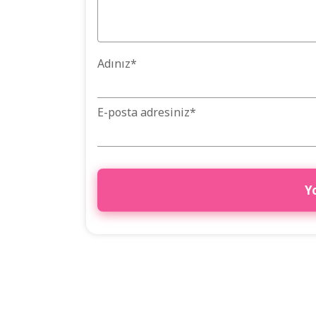
Adınız
*
E-posta adresiniz
*