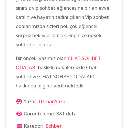
sınırsız vip sohbet eğlencesine bir an evvel
katılın ve hayatın tadını çıkarın.Vip sohbet
odalarımızda sizleri pek çok eğlenceli
sürpriz bekliyor olacak.Hepinize neşeli
sohbetler dileriz…
Bir önceki yazımız olan
CHAT SOHBET
ODALARI
başlıklı makalemizde Chat
sohbet ve CHAT SOHBET ODALARI
hakkında bilgiler verilmektedir.
Yazar:
UzmanYazar
Görüntüleme: 381 defa
Kategori:
Sohbet