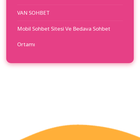
VAN SOHBET
Mobil Sohbet Sitesi Ve Bedava Sohbet
Ortamı