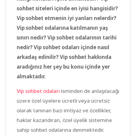
sohbet siteleri içinde en iyisi hangisidir?
Vip sohbet etmenin iyi yanları nelerdir?
Vip sohbet odalarına katılmanın yaş
sınırı nedir? Vip sohbet odalarının tarihi
nedir? Vip sohbet odaları içinde nasıl
arkadaş edinilir? Vip sohbet hakkında
aradığınız her şey bu konu içinde yer
almaktadır.
Vip sohbet odaları
isminden de anlaşılacağı
üzere özel üyelere ücretli veya ücretsiz
olarak tanınan bazı imtiyaz ve özellikler,
haklar kazandıran, özel üyelik sistemine
sahip sohbet odalarına denmektedir.