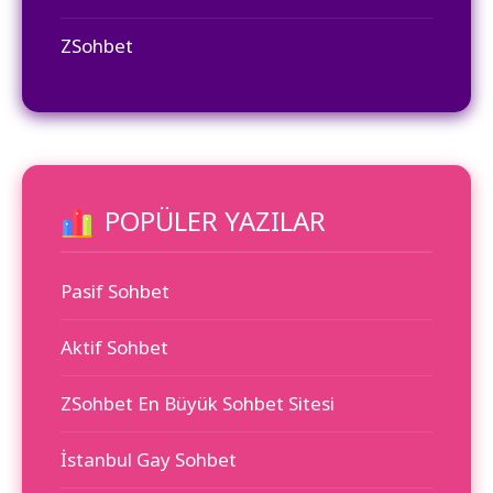
ZSohbet
POPÜLER YAZILAR
Pasif Sohbet
Aktif Sohbet
ZSohbet En Büyük Sohbet Sitesi
İstanbul Gay Sohbet