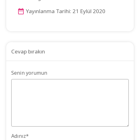
Yayınlanma Tarihi: 21 Eylül 2020
Cevap bırakın
Senin yorumun
Adınız
*