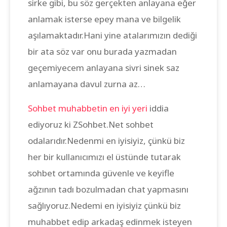
sirke gibi, bu söz gerçekten anlayana eğer
anlamak isterse epey mana ve bilgelik
aşılamaktadır.Hani yine atalarımızın dediği
bir ata söz var onu burada yazmadan
geçemiyecem anlayana sivri sinek saz
anlamayana davul zurna az…
Sohbet muhabbetin en iyi yeri
iddia
ediyoruz ki ZSohbet.Net sohbet
odalarıdır.Nedenmi en iyisiyiz, çünkü biz
her bir kullanıcımızı el üstünde tutarak
sohbet ortamında güvenle ve keyifle
ağzının tadı bozulmadan chat yapmasını
sağlıyoruz.Nedemi en iyisiyiz çünkü biz
muhabbet edip arkadaş edinmek isteyen