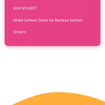
VAN SOHBET
Mobil Sohbet Sitesi Ve Bedava Sohbet
Ortamı