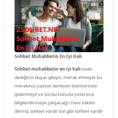
Sohbet Muhabbetin En İyi Hali
Sohbet muhabbetin en iyi hali
nedir
dediğinizi duyar gibiyiz, merak etmeyin bu
merakınızı yazının ilerleyen kısımlarında
gidermeye ve sizi bu konuda yeterince
bilgilendirmeye çalışacağız.Hani eskiler
dermiş sohbet vardır bal gibi sohbet vardır