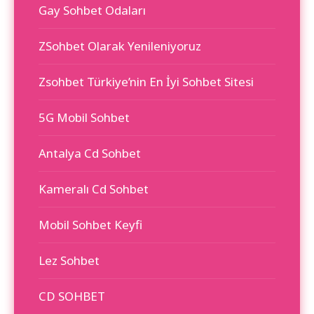
Gay Sohbet Odaları
ZSohbet Olarak Yenileniyoruz
Zsohbet Türkiye’nin En İyi Sohbet Sitesi
5G Mobil Sohbet
Antalya Cd Sohbet
Kameralı Cd Sohbet
Mobil Sohbet Keyfi
Lez Sohbet
CD SOHBET