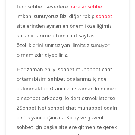
tüm sohbet severlere
parasız sohbet
imkanı sunuyoruz.Bizi diğer rakip
sohbet
sitelerinden ayıran en önemli özelliğimiz
kullanıcılarımıza tüm chat sayfası
özelliklerini sınırsız yani limitsiz sunuyor
olmamızdır diyebiliriz.
Her zaman en iyi sohbet muhabbet chat
ortamı bizim
sohbet
odalarımız içinde
bulunmaktadır.Canınız ne zaman kendinize
bir sohbet arkadaşı ile dertleşmek isterse
ZSohbet.Net sohbet chat muhabbet odalrı
bir tık yanı başınızda.Kolay ve güvenli
sohbet için başka sitelere gitmenize gerek