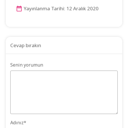
Yayınlanma Tarihi: 12 Aralık 2020
Cevap bırakın
Senin yorumun
Adınız
*