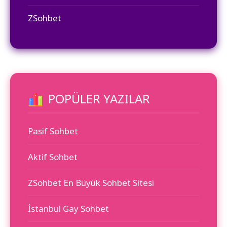
ZSohbet
POPÜLER YAZILAR
Pasif Sohbet
Aktif Sohbet
ZSohbet En Büyük Sohbet Sitesi
İstanbul Gay Sohbet