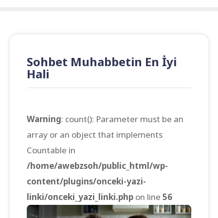
Sohbet Muhabbetin En İyi
Hali
Warning
: count(): Parameter must be an
array or an object that implements
Countable in
/home/awebzsoh/public_html/wp-
content/plugins/onceki-yazi-
linki/onceki_yazi_linki.php
on line
56