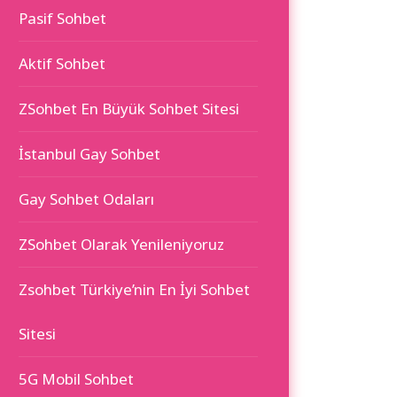
Pasif Sohbet
Aktif Sohbet
ZSohbet En Büyük Sohbet Sitesi
İstanbul Gay Sohbet
Gay Sohbet Odaları
ZSohbet Olarak Yenileniyoruz
Zsohbet Türkiye’nin En İyi Sohbet
Sitesi
5G Mobil Sohbet