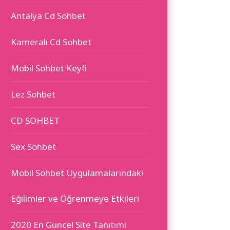
Antalya Cd Sohbet
Kameralı Cd Sohbet
Mobil Sohbet Keyfi
Lez Sohbet
CD SOHBET
Sex Sohbet
Mobil Sohbet Uygulamalarındaki
Eğilimler ve Öğrenmeye Etkileri
2020 En Güncel Site Tanıtımı