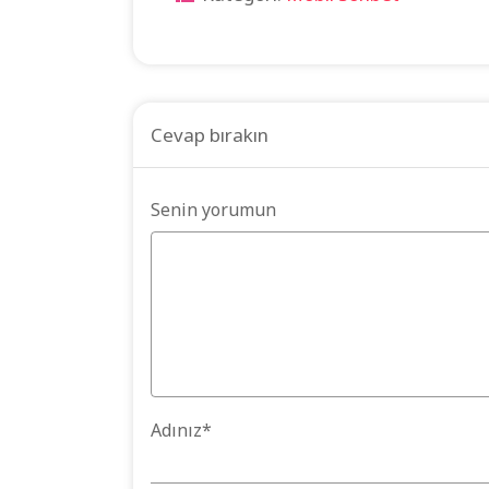
Cevap bırakın
Senin yorumun
Adınız
*