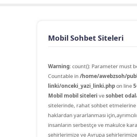
Mobil Sohbet Siteleri
Warning
: count(): Parameter must b
Countable in
/home/awebzsoh/publi
linki/onceki_yazi_linki.php
on line
5
Mobil mobil siteleri
ve
sohbet odal
sitelerinde, rahat sohbet etmelerine 
haklardan yararlanması için,ayrımcı
insanların serbestçe ve makulce kara
şehirlerimize ve Avrupa şehirlerimize