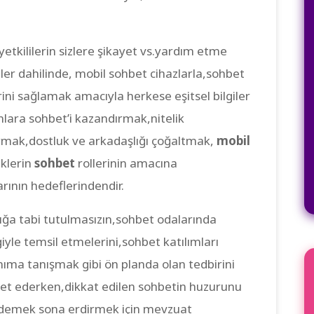
etkililerin sizlere şikayet vs.yardım etme
er dahilinde, mobil sohbet cihazlarla,sohbet
rini sağlamak amacıyla herkese eşitsel bilgiler
nlara sohbet’i kazandırmak,nitelik
urmak,dostluk ve arkadaşlığı çoğaltmak,
mobil
eklerin
sohbet
rollerinin amacına
ının hedeflerindendir.
ılığa tabi tutulmasızın,sohbet odalarında
giyle temsil etmelerini,sohbet katılımları
ıma tanışmak gibi ön planda olan tedbirini
et ederken,dikkat edilen sohbetin huzurunu
r demek sona erdirmek için mevzuat