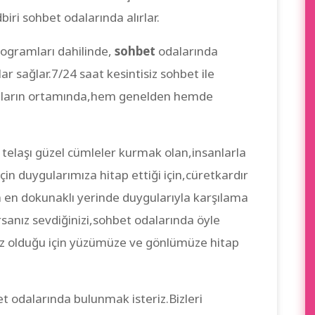
iri sohbet odalarında alırlar.
ogramları dahilinde,
sohbet
odalarında
ar sağlar.7/24 saat kesintisiz sohbet ile
nların ortamında,hem genelden hemde
telaşı güzel cümleler kurmak olan,insanlarla
için duygularımıza hitap ettiği için,cüretkardır
 en dokunaklı yerinde duygularıyla karşılama
yorsanız sevdiğinizi,sohbet odalarında öyle
ksiz olduğu için yüzümüze ve gönlümüze hitap
bet odalarında bulunmak isteriz.Bizleri