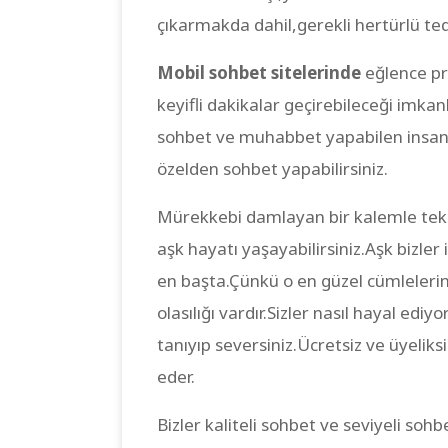
çıkarmakda dahil,gerekli hertürlü tedb
Mobil sohbet sitelerinde
eğlence pr
keyifli dakikalar geçirebileceği imkanl
sohbet ve muhabbet yapabilen insa
özelden sohbet yapabilirsiniz.
Mürekkebi damlayan bir kalemle tek 
aşk hayatı yaşayabilirsiniz.Aşk bizler 
en başta.Çünkü o en güzel cümlelerin
olasılığı vardır.Sizler nasıl hayal edi
tanıyıp seversiniz.Ücretsiz ve üyeli
eder.
Bizler kaliteli sohbet ve seviyeli soh