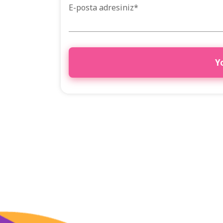
E-posta adresiniz
*