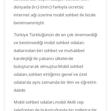
dünyada (irc)-(mirc) farkıyla ücretsiz
internet ağı üzerine mobil sohbet ile bizde
benimsenmiştir.
Türkiye Türklüğünün de en çok önemsediği
ve benimsediği mobil sohbet odaları
dallarından biri sohbet ve muhabbet
kardeşliği ile yabancı ülkelerde
buluşturarak olmuştur.Mobil sohbet
odaları,sohbet ettiğimiz genel ve özel
odalarda aynı zamanda bir ilim ve öğretim
dalıdır.
Mobil sohbet odaları,mobil Akıllı cep
telefonları ile buluştuğunda biz milletçe bir