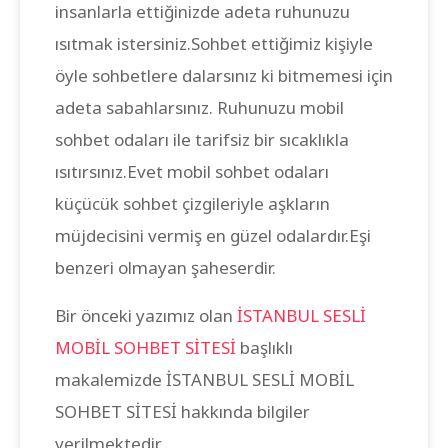
insanlarla ettiğinizde adeta ruhunuzu
ısıtmak istersiniz.Sohbet ettiğimiz kişiyle
öyle sohbetlere dalarsınız ki bitmemesi için
adeta sabahlarsınız. Ruhunuzu mobil
sohbet odaları ile tarifsiz bir sıcaklıkla
ısıtırsınız.Evet mobil sohbet odaları
küçücük sohbet çizgileriyle aşkların
müjdecisini vermiş en güzel odalardır.Eşi
benzeri olmayan şaheserdir.
Bir önceki yazımız olan
İSTANBUL SESLİ
MOBİL SOHBET SİTESİ
başlıklı
makalemizde İSTANBUL SESLİ MOBİL
SOHBET SİTESİ hakkında bilgiler
verilmektedir.