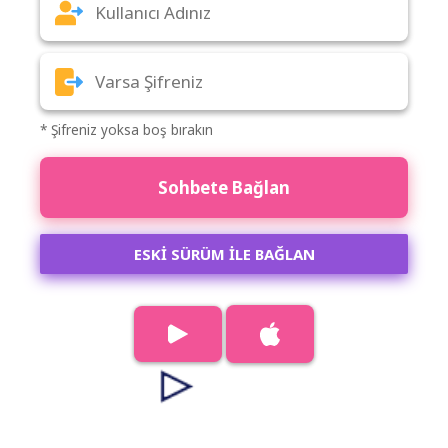
* Şifreniz yoksa boş bırakın
Sohbete Bağlan
ESKİ SÜRÜM İLE BAĞLAN