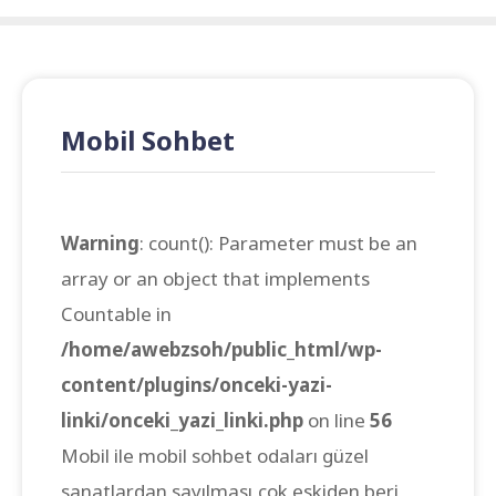
Mobil Sohbet
Warning
: count(): Parameter must be an
array or an object that implements
Countable in
/home/awebzsoh/public_html/wp-
content/plugins/onceki-yazi-
linki/onceki_yazi_linki.php
on line
56
Mobil ile mobil sohbet odaları güzel
sanatlardan sayılması,çok eskiden beri