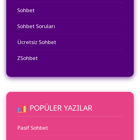
Sohbet
Sohbet Soruları
Ücretsiz Sohbet
ZSohbet
POPÜLER YAZILAR
Pasif Sohbet