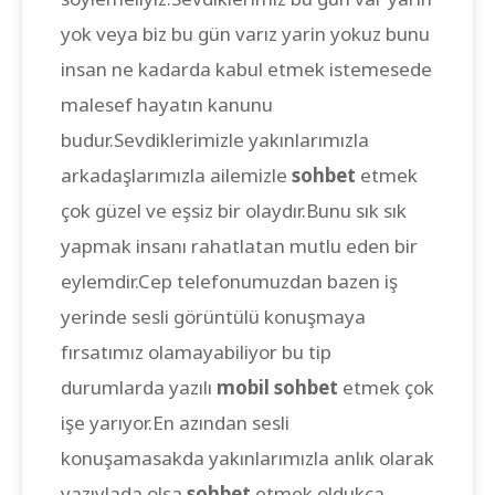
yok veya biz bu gün varız yarin yokuz bunu
insan ne kadarda kabul etmek istemesede
malesef hayatın kanunu
budur.Sevdiklerimizle yakınlarımızla
arkadaşlarımızla ailemizle
sohbet
etmek
çok güzel ve eşsiz bir olaydır.Bunu sık sık
yapmak insanı rahatlatan mutlu eden bir
eylemdir.Cep telefonumuzdan bazen iş
yerinde sesli görüntülü konuşmaya
fırsatımız olamayabiliyor bu tip
durumlarda yazılı
mobil sohbet
etmek çok
işe yarıyor.En azından sesli
konuşamasakda yakınlarımızla anlık olarak
yazıylada olsa
sohbet
etmek oldukça