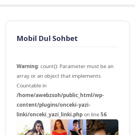
Mobil Dul Sohbet
Warning
: count(): Parameter must be an
array or an object that implements
Countable in
/home/awebzsoh/public_html/wp-
content/plugins/onceki-yazi-
linki/onceki_yazi_linki.php
on line
56