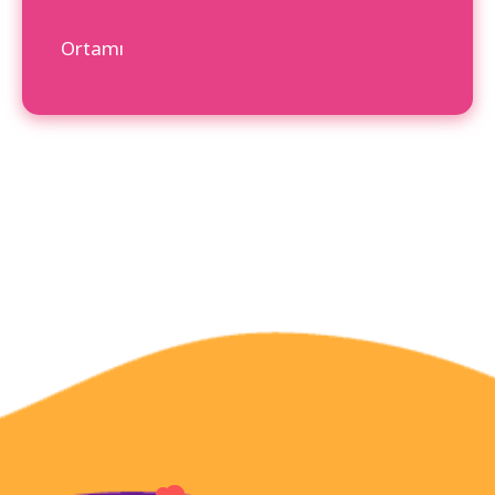
Ortamı