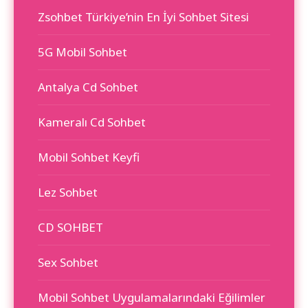
Zsohbet Türkiye’nin En İyi Sohbet Sitesi
5G Mobil Sohbet
Antalya Cd Sohbet
Kameralı Cd Sohbet
Mobil Sohbet Keyfi
Lez Sohbet
CD SOHBET
Sex Sohbet
Mobil Sohbet Uygulamalarındaki Eğilimler