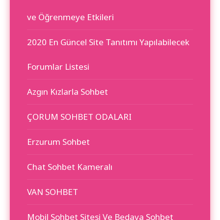
ve Öğrenmeye Etkileri
2020 En Güncel Site Tanıtımı Yapılabilecek
Forumlar Listesi
Azgın Kızlarla Sohbet
ÇORUM SOHBET ODALARI
Erzurum Sohbet
Chat Sohbet Kameralı
VAN SOHBET
Mobil Sohbet Sitesi Ve Bedava Sohbet