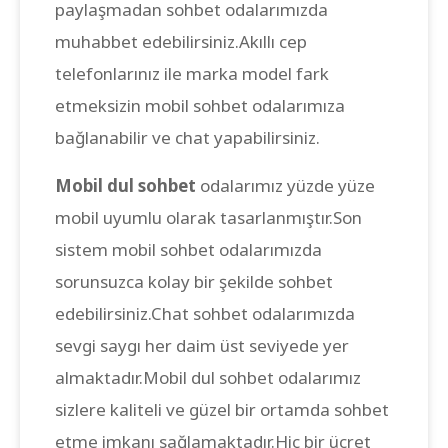
paylaşmadan sohbet odalarımızda
muhabbet edebilirsiniz.Akıllı cep
telefonlarınız ile marka model fark
etmeksizin mobil sohbet odalarımıza
bağlanabilir ve chat yapabilirsiniz.
Mobil dul sohbet
odalarımız yüzde yüze
mobil uyumlu olarak tasarlanmıştır.Son
sistem mobil sohbet odalarımızda
sorunsuzca kolay bir şekilde sohbet
edebilirsiniz.Chat sohbet odalarımızda
sevgi saygı her daim üst seviyede yer
almaktadır.Mobil dul sohbet odalarımız
sizlere kaliteli ve güzel bir ortamda sohbet
etme imkanı sağlamaktadır.Hiç bir ücret