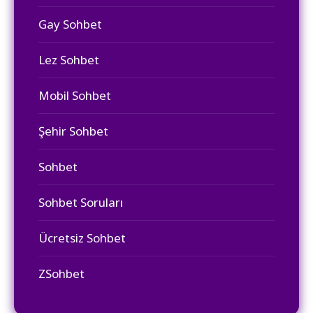
Gay Sohbet
Lez Sohbet
Mobil Sohbet
Şehir Sohbet
Sohbet
Sohbet Soruları
Ücretsiz Sohbet
ZSohbet