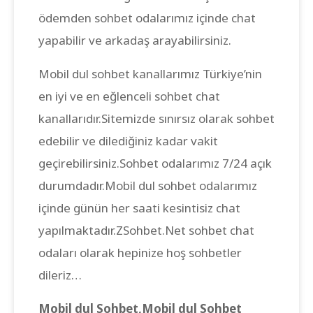
ödemden sohbet odalarımız içinde chat
yapabilir ve arkadaş arayabilirsiniz.
Mobil dul sohbet kanallarımız Türkiye’nin
en iyi ve en eğlenceli sohbet chat
kanallarıdır.Sitemizde sınırsız olarak sohbet
edebilir ve dilediğiniz kadar vakit
geçirebilirsiniz.Sohbet odalarımız 7/24 açık
durumdadır.Mobil dul sohbet odalarımız
içinde günün her saati kesintisiz chat
yapılmaktadır.ZSohbet.Net sohbet chat
odaları olarak hepinize hoş sohbetler
dileriz…
Mobil dul Sohbet,Mobil dul Sohbet