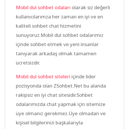
Mobil dul sohbet odaları
olarak siz değerli
kullanıcılarımza her zaman en iyi ve en
kaliteli sohbet chat hizmetini
sunuyoruz.Mobil dul sohbet odalarımız
içinde sohbet etmek ve yeni insanlar
tanıyarak arkadaş olmak tamamen
ücretsizdir.
Mobil dul sohbet siteleri
içinde lider
pozisyonda olan ZSohbet.Net bu alanda
rakipsiz en iyi chat sitesidir.Sohbet
odalarımızda chat yapmak için sitemize
üye olmanız gerekmez.Üye olmadan ve
kişisel bilgilerinizi başkalarıyla