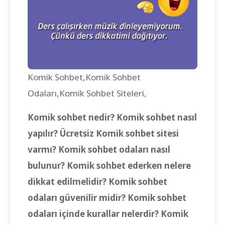
Komik Sohbet,Komik Sohbet
Odaları,Komik Sohbet Siteleri,
Komik sohbet nedir? Komik sohbet nasıl
yapılır? Ücretsiz Komik sohbet sitesi
varmı? Komik sohbet odaları nasıl
bulunur? Komik sohbet ederken nelere
dikkat edilmelidir? Komik sohbet
odaları güvenilir midir? Komik sohbet
odaları içinde kurallar nelerdir? Komik