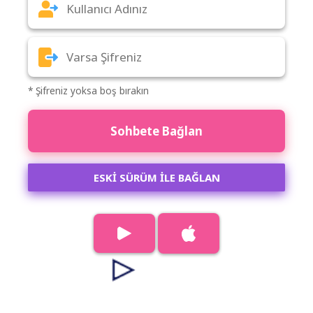
* Şifreniz yoksa boş bırakın
Sohbete Bağlan
ESKİ SÜRÜM İLE BAĞLAN