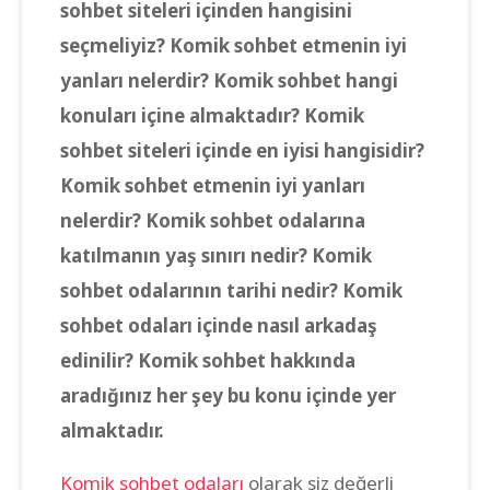
sohbet siteleri içinden hangisini
seçmeliyiz? Komik sohbet etmenin iyi
yanları nelerdir? Komik sohbet hangi
konuları içine almaktadır? Komik
sohbet siteleri içinde en iyisi hangisidir?
Komik sohbet etmenin iyi yanları
nelerdir? Komik sohbet odalarına
katılmanın yaş sınırı nedir? Komik
sohbet odalarının tarihi nedir? Komik
sohbet odaları içinde nasıl arkadaş
edinilir? Komik sohbet hakkında
aradığınız her şey bu konu içinde yer
almaktadır.
Komik sohbet odaları
olarak siz değerli