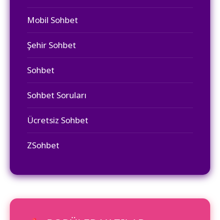
Mobil Sohbet
Şehir Sohbet
Sohbet
Sohbet Soruları
Ücretsiz Sohbet
ZSohbet