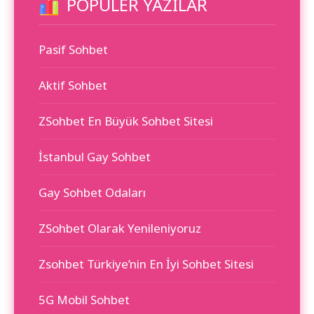
POPÜLER YAZILAR
Pasif Sohbet
Aktif Sohbet
ZSohbet En Büyük Sohbet Sitesi
İstanbul Gay Sohbet
Gay Sohbet Odaları
ZSohbet Olarak Yenileniyoruz
Zsohbet Türkiye’nin En İyi Sohbet Sitesi
5G Mobil Sohbet