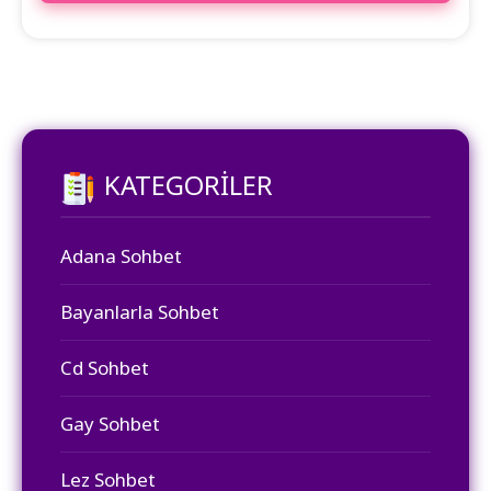
KATEGORILER
Adana Sohbet
Bayanlarla Sohbet
Cd Sohbet
Gay Sohbet
Lez Sohbet