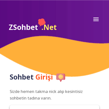
ZSohbet
.Net
Sohbet
Girişi
Sizde hemen takma nick alıp kesintisiz
sohbetin tadına varın.