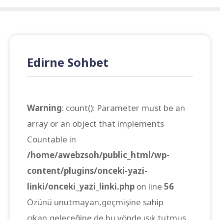
Edirne Sohbet
Warning
: count(): Parameter must be an
array or an object that implements
Countable in
/home/awebzsoh/public_html/wp-
content/plugins/onceki-yazi-
linki/onceki_yazi_linki.php
on line
56
Özünü unutmayan,geçmişine sahip
çıkan,geleceğine de bu yönde ışık tutmuş