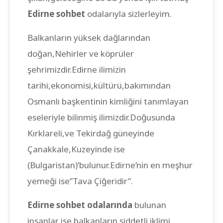
Edirne sohbet
odalarıyla sizlerleyim.
Balkanların yüksek dağlarından
doğan,Nehirler ve köprüler
şehrimizdir.Edirne ilimizin
tarihi,ekonomisi,kültürü,bakımından
Osmanlı başkentinin kimliğini tanımlayan
eseleriyle bilinmiş ilimizdir.Doğusunda
Kırklareli,ve Tekirdağ güneyinde
Çanakkale,Kuzeyinde ise
(Bulgaristan)’bulunur.Edirne’nin en meşhur
yemeği ise”Tava Çiğeridir”.
Edirne sohbet odalarında
bulunan
insanlar ise balkanların şiddetli iklimi