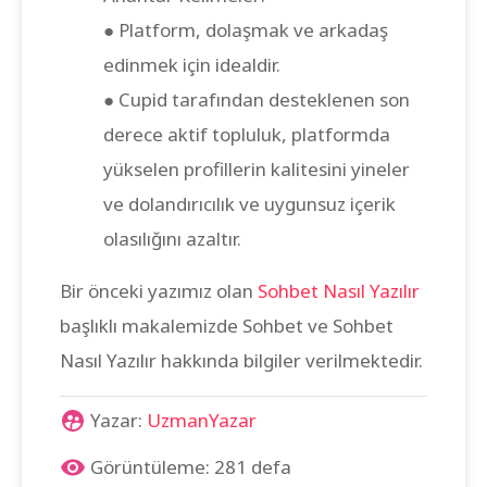
● Platform, dolaşmak ve arkadaş
edinmek için idealdir.
● Cupid tarafından desteklenen son
derece aktif topluluk, platformda
yükselen profillerin kalitesini yineler
ve dolandırıcılık ve uygunsuz içerik
olasılığını azaltır.
Bir önceki yazımız olan
Sohbet Nasıl Yazılır
başlıklı makalemizde Sohbet ve Sohbet
Nasıl Yazılır hakkında bilgiler verilmektedir.
Yazar:
UzmanYazar
Görüntüleme: 281 defa