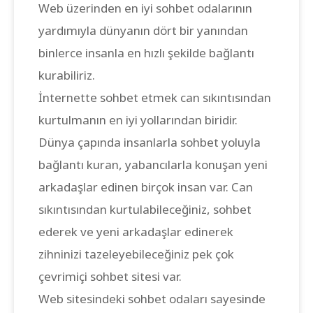
Web üzerinden en iyi sohbet odalarının
yardımıyla dünyanın dört bir yanından
binlerce insanla en hızlı şekilde bağlantı
kurabiliriz.
İnternette sohbet etmek can sıkıntısından
kurtulmanın en iyi yollarından biridir.
Dünya çapında insanlarla sohbet yoluyla
bağlantı kuran, yabancılarla konuşan yeni
arkadaşlar edinen birçok insan var. Can
sıkıntısından kurtulabileceğiniz, sohbet
ederek ve yeni arkadaşlar edinerek
zihninizi tazeleyebileceğiniz pek çok
çevrimiçi sohbet sitesi var.
Web sitesindeki sohbet odaları sayesinde