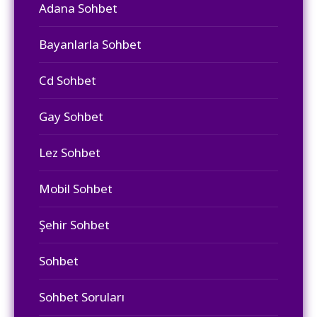
Adana Sohbet
Bayanlarla Sohbet
Cd Sohbet
Gay Sohbet
Lez Sohbet
Mobil Sohbet
Şehir Sohbet
Sohbet
Sohbet Soruları