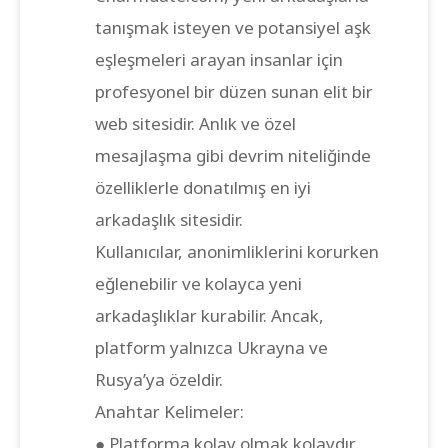
tanışmak isteyen ve potansiyel aşk
eşleşmeleri arayan insanlar için
profesyonel bir düzen sunan elit bir
web sitesidir. Anlık ve özel
mesajlaşma gibi devrim niteliğinde
özelliklerle donatılmış en iyi
arkadaşlık sitesidir.
Kullanıcılar, anonimliklerini korurken
eğlenebilir ve kolayca yeni
arkadaşlıklar kurabilir. Ancak,
platform yalnızca Ukrayna ve
Rusya’ya özeldir.
Anahtar Kelimeler:
● Platforma kolay olmak kolaydır.