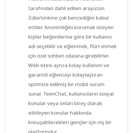
tarafından dahil edilen arayüzün
Zobe’ninkine çok benzediğini kabul
ettiler. Anonimliğini korumak isteyen
kişiler beğenilerine göre bir kullanıcı
adı seçebilir ve eğlenmek, flört etmek
için özel sohbet odasına girebilirler.
Web sitesi ayrıca kolay kullanım ve
garantili eğlenceyi kolaylaştıran
optimize edilmiş bir mobil sürüm
sunar. TeenChat, kullanıcıların sosyal
konular veya onları birey olarak
etkileyen konular hakkında
konuşabilecekleri gençler için niş bir
platformdur.