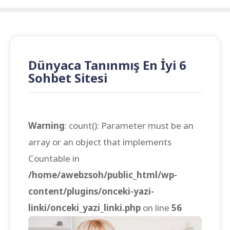
Dünyaca Tanınmış En İyi 6
Sohbet Sitesi
Warning
: count(): Parameter must be an
array or an object that implements
Countable in
/home/awebzsoh/public_html/wp-
content/plugins/onceki-yazi-
linki/onceki_yazi_linki.php
on line
56