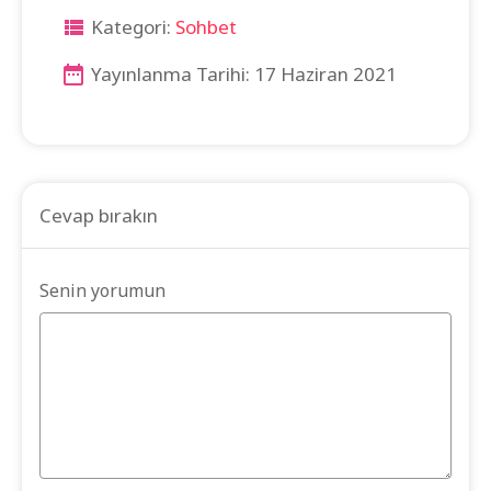
Kategori:
Sohbet
Yayınlanma Tarihi: 17 Haziran 2021
Cevap bırakın
Senin yorumun