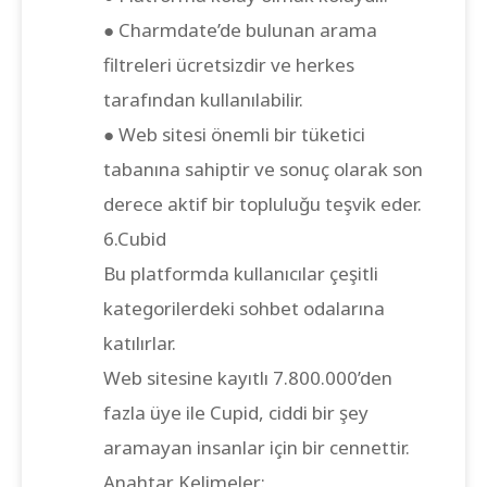
● Charmdate’de bulunan arama
filtreleri ücretsizdir ve herkes
tarafından kullanılabilir.
● Web sitesi önemli bir tüketici
tabanına sahiptir ve sonuç olarak son
derece aktif bir topluluğu teşvik eder.
6.Cubid
Bu platformda kullanıcılar çeşitli
kategorilerdeki sohbet odalarına
katılırlar.
Web sitesine kayıtlı 7.800.000’den
fazla üye ile Cupid, ciddi bir şey
aramayan insanlar için bir cennettir.
Anahtar Kelimeler: