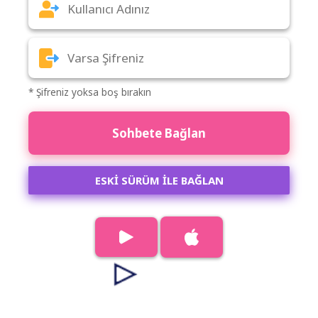
* Şifreniz yoksa boş bırakın
Sohbete Bağlan
ESKİ SÜRÜM İLE BAĞLAN