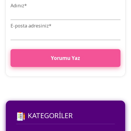
Adınız
*
E-posta adresiniz
*
KATEGORILER