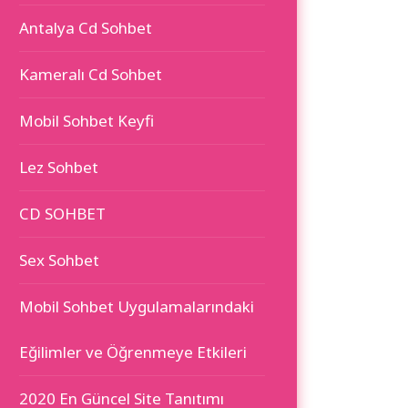
Antalya Cd Sohbet
Kameralı Cd Sohbet
Mobil Sohbet Keyfi
Lez Sohbet
CD SOHBET
Sex Sohbet
Mobil Sohbet Uygulamalarındaki
Eğilimler ve Öğrenmeye Etkileri
2020 En Güncel Site Tanıtımı