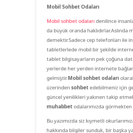
Mobil Sohbet Odaları
Mobil sohbet odaları
denilince insanl
da büyük oranda haklıdırlar.Aslında m
demektir.Sadece cep telefonları ile 
tabletlerlede mobil bir şekilde int
tablet bilgisayarların pek çoğuna dat
yerlerde her yerden internete bağl
gelmiştir.
Mobil sohbet odaları
olara
üzerinden
sohbet
edebilmeniz için g
güncel yenilikleri yakınen takip etmek
muhabbet
odalarımızda görmekten 
Bu yazımızda siz kıymetli okurlarımı
hakkında bilgiler sunduk, bir başka y