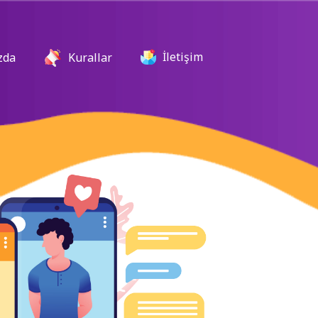
İletişim
zda
Kurallar