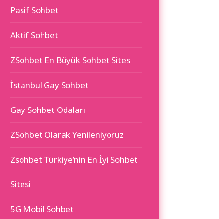
Pasif Sohbet
Aktif Sohbet
ZSohbet En Büyük Sohbet Sitesi
İstanbul Gay Sohbet
Gay Sohbet Odaları
ZSohbet Olarak Yenileniyoruz
Zsohbet Türkiye’nin En İyi Sohbet
Sitesi
5G Mobil Sohbet