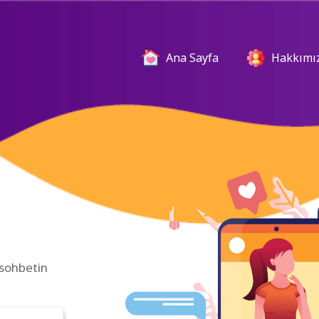
Menu
Ana Sayfa
Hakkımı
 sohbetin