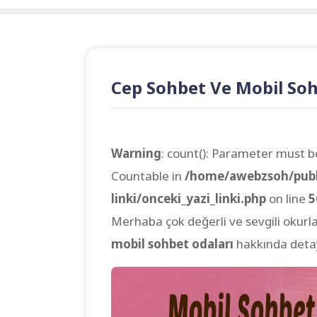
Cep Sohbet Ve Mobil Soh
Warning
: count(): Parameter must b
Countable in
/home/awebzsoh/publi
linki/onceki_yazi_linki.php
on line
5
Merhaba çok değerli ve sevgili okurl
mobil sohbet odaları
hakkında detayl