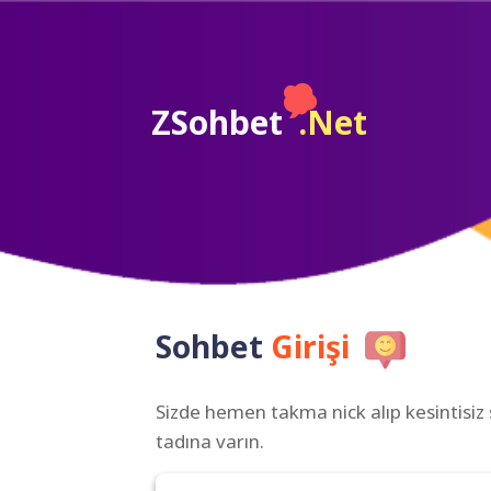
ZSohbet
.Net
Sohbet
Girişi
Sizde hemen takma nick alıp kesintisiz
tadına varın.