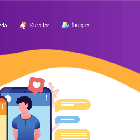
İletişim
zda
Kurallar