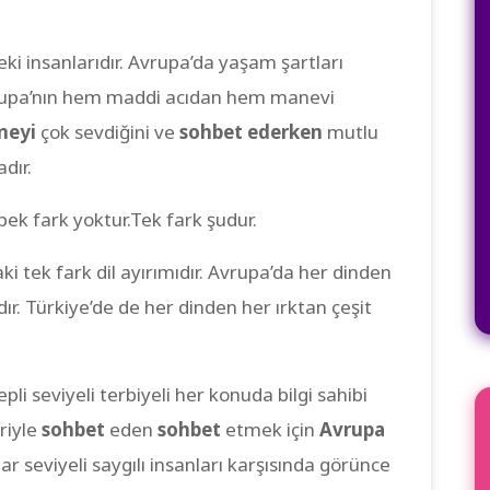
 zeki insanlarıdır. Avrupa’da yaşam şartları
vrupa’nın hem maddi acıdan hem manevi
meyi
çok sevdiğini ve
sohbet ederken
mutlu
dır.
pek fark yoktur.Tek fark şudur.
ki tek fark dil ayırımıdır. Avrupa’da her dinden
rdır. Türkiye’de de her dinden her ırktan çeşit
pli seviyeli terbiyeli her konuda bilgi sahibi
riyle
sohbet
eden
sohbet
etmek için
Avrupa
ar seviyeli saygılı insanları karşısında görünce