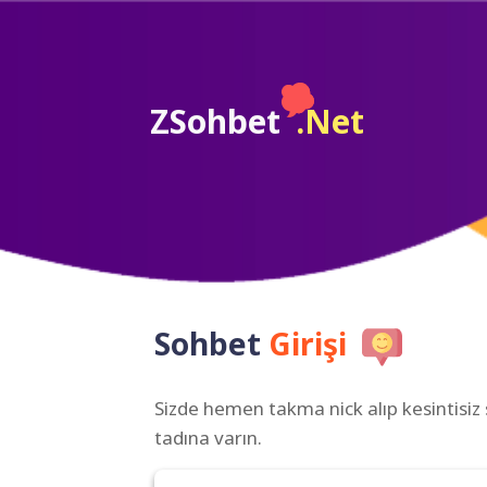
ZSohbet
.Net
Sohbet
Girişi
Sizde hemen takma nick alıp kesintisiz
tadına varın.