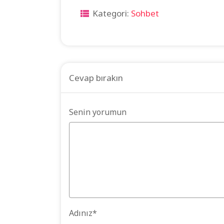
Kategori:
Sohbet
Cevap bırakın
Senin yorumun
Adınız
*