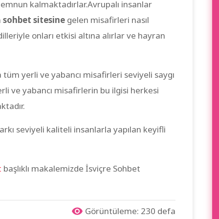
 memnun kalmaktadırlar.Avrupalı insanlar
n
sohbet sitesine
gelen misafirleri nasıl
dilleriyle onları etkisi altına alırlar ve hayran
 tüm yerli ve yabancı misafirleri seviyeli saygı
li ve yabancı misafirlerin bu ilgisi herkesi
tadır.
arkı seviyeli kaliteli insanlarla yapılan keyifli
t
başlıklı makalemizde İsviçre Sohbet
Görüntüleme: 230 defa