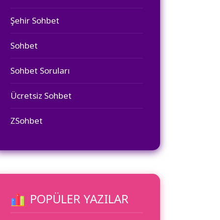
Şehir Sohbet
Sohbet
Sohbet Soruları
Ücretsiz Sohbet
ZSohbet
POPÜLER YAZILAR