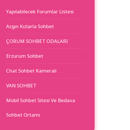
Yapılabilecek Forumlar Listesi
Azgın Kızlarla Sohbet
ÇORUM SOHBET ODALARI
Erzurum Sohbet
Chat Sohbet Kameralı
VAN SOHBET
Mobil Sohbet Sitesi Ve Bedava
Sohbet Ortamı