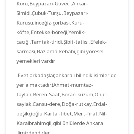
Körü,Beypazarı-Güveci,Ankar-
Simidi,Çubuk-Turşu,Beypazarı-
Kurusu,inceğiz-çorbası,Kuru-
köfte,Entekke-böreği,Yemlik-
cacığı,Tamtak-tiridi,Şibit-tatlısı,Efelek-
sarması,Bazlama-kebabı,gibi yöresel
yemekleri vardır
.Evet arkadaşlar,ankaralı bilindik isimler de
yer almaktadır.(Ahmet-mümtaz-
taylan,Beren-Saat,Boran-kuzum,Onur-
saylak,Cansu-dere,Doğa-rutkay,Erdal-
beşikçioğlu,Kartal-tibet,Mert-fırat,Nil-
Karaibrahimgil,gibi ünlülerde Ankara
ilimizdendirler.