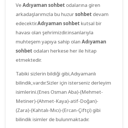
Ve
Adıyaman sohbet
odalarına giren
arkadaşlarımızla bu huzur
sohbet
devam
edecektir.
Adıyaman sohbet
kutsal bir
havası olan şehrimizdir.insanlarıyla
muhteşem yapıya sahip olan
Adıyaman
sohbet
odaları herkese her ile hitap
etmektedir.
Tabiki sizlerin bildiği gibi,Adıyamanlı
bilindik,vardır.Sizler için isterseniz derleyim
isimlerini.(Enes Osman Aba)-(Mehmet-
Metiner)-(Ahmet-Kaya)-atif-Doğan)-
(Zara)-(Kahtalı-Mıcı)-(Ercan-Çiftçi) gibi
bilindik isimler de bulunmaktadır.