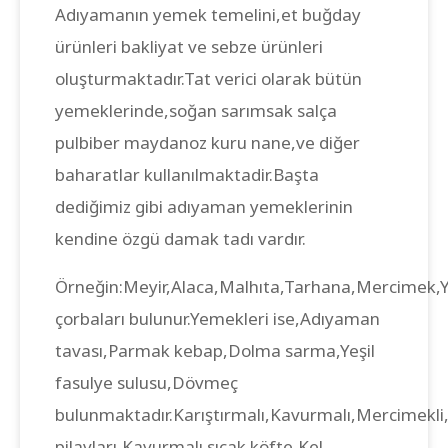
Adıyamanın yemek temelini,et buğday
ürünleri bakliyat ve sebze ürünleri
oluşturmaktadır.Tat verici olarak bütün
yemeklerinde,soğan sarımsak salça
pulbiber maydanoz kuru nane,ve diğer
baharatlar kullanılmaktadir.Başta
dediğimiz gibi adıyaman yemeklerinin
kendine özgü damak tadı vardır.
Örneğin:Meyir,Alaca,Malhıta,Tarhana,Mercimek,Y
çorbaları bulunur.Yemekleri ise,Adıyaman
tavası,Parmak kebap,Dolma sarma,Yeşil
fasulye sulusu,Dövmeç
bulunmaktadır.Karıştırmalı,Kavurmalı,Mercimekli
pilavları,Kavurmalı sıcak köfte,Kel