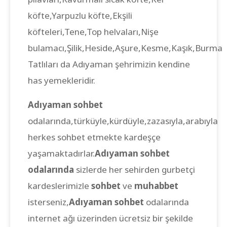
köfte,Yarpuzlu köfte,Ekşili
köfteleri,Tene,Top helvaları,Nişe
bulamacı,Şilik,Heside,Aşure,Kesme,Kaşık,Burma
Tatlıları da Adıyaman şehrimizin kendine
has yemekleridir.
Adıyaman sohbet
odalarında,türküyle,kürdüyle,zazasıyla,arabıyla
herkes sohbet etmekte kardeşçe
yaşamaktadırlar.
Adıyaman sohbet
odalarında
sizlerde her sehirden gurbetçi
kardeslerimizle
sohbet
ve
muhabbet
isterseniz,
Adıyaman sohbet
odalarında
internet ağı üzerinden ücretsiz bir şekilde