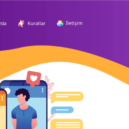
İletişim
zda
Kurallar