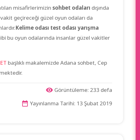
tılan misafirlerimizin
sohbet odaları
dışında
vakit geçireceği güzel oyun odaları da
lardır.
Kelime odası test odası yarışma
ibi bu oyun odalarında insanlar güzel vakitler
ET
başlıklı makalemizde Adana sohbet, Cep
lmektedir.
Görüntüleme: 233 defa
Yayınlanma Tarihi: 13 Şubat 2019