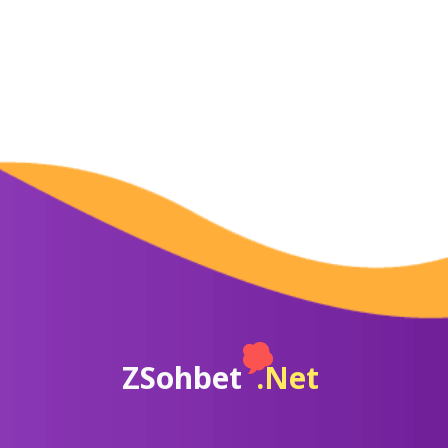
ZSohbet
.Net