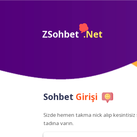
ZSohbet
.Net
Sohbet
Girişi
Sizde hemen takma nick alıp kesintisiz
tadına varın.