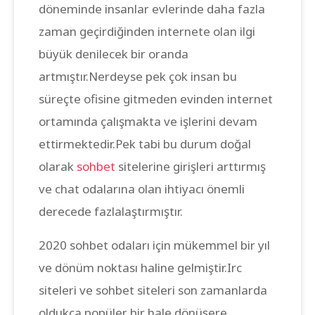
döneminde insanlar evlerinde daha fazla
zaman geçirdiğinden internete olan ilgi
büyük denilecek bir oranda
artmıştır.Nerdeyse pek çok insan bu
süreçte ofisine gitmeden evinden internet
ortamında çalışmakta ve işlerini devam
ettirmektedir.Pek tabi bu durum doğal
olarak
sohbet
sitelerine girişleri arttırmış
ve chat odalarına olan ihtiyacı önemli
derecede fazlalaştırmıştır.
2020 sohbet odaları için mükemmel bir yıl
ve dönüm noktası haline gelmiştir.Irc
siteleri ve sohbet siteleri son zamanlarda
oldukça popüler bir hale dönüşere,