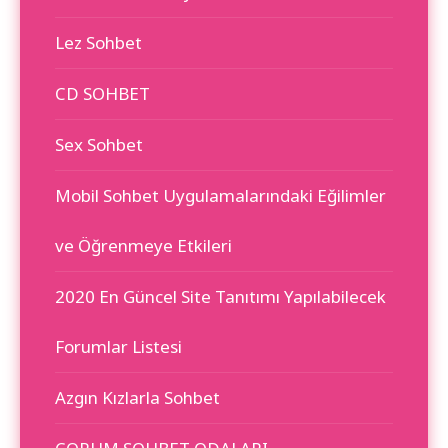
Lez Sohbet
CD SOHBET
Sex Sohbet
Mobil Sohbet Uygulamalarındaki Eğilimler
ve Öğrenmeye Etkileri
2020 En Güncel Site Tanıtımı Yapılabilecek
Forumlar Listesi
Azgın Kızlarla Sohbet