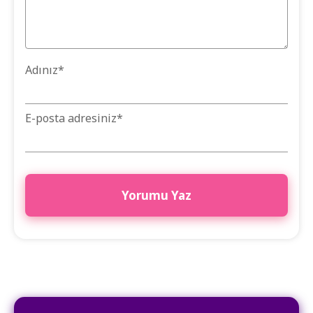
Adınız
*
E-posta adresiniz
*