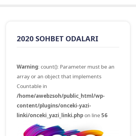
2020 SOHBET ODALARI
Warning
: count(): Parameter must be an
array or an object that implements
Countable in
/home/awebzsoh/public_html/wp-
content/plugins/onceki-yazi-
linki/onceki_yazi_linki.php
on line
56